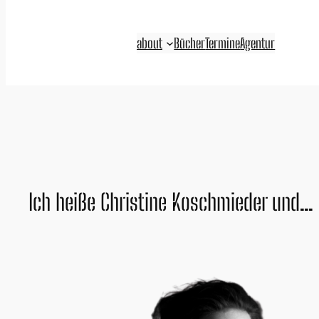
Zum
Inhalt
about
Bücher
Termine
Agentur
springen
Ich heiße Christine Koschmieder und…