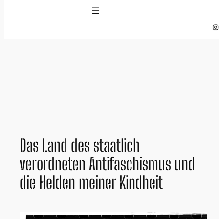
Zum
Inhalt
In
springen
Das Land des staatlich
verordneten Antifaschismus und
die Helden meiner Kindheit