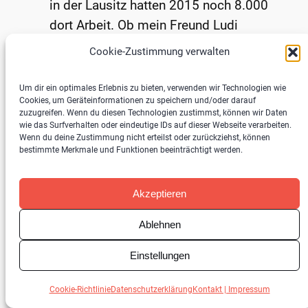
in der Lausitz hatten 2015 noch 8.000
dort Arbeit. Ob mein Freund Ludi
dazugehört, weiß ich nicht. Ich habe ihn
Cookie-Zustimmung verwalten
aus den Augen verloren.
Um dir ein optimales Erlebnis zu bieten, verwenden wir Technologien wie
Cookies, um Geräteinformationen zu speichern und/oder darauf
Kurz vor der Wiedervereinigung ist
zuzugreifen. Wenn du diesen Technologien zustimmst, können wir Daten
meine Leipziger Schwiegermutter
wie das Surfverhalten oder eindeutige IDs auf dieser Webseite verarbeiten.
Wenn du deine Zustimmung nicht erteilst oder zurückziehst, können
Anfang vierzig, hat zwei relativ
bestimmte Merkmale und Funktionen beeinträchtigt werden.
erwachsene Kinder und arbeitet als
Betriebsassistentin in einem Betrieb für
Akzeptieren
Medizintechnik. Ende der 80er stellt ihr
Arbeitgeber sie für ein
Ablehnen
Außenwirtschaftsstudium an der
Einstellungen
Außenstelle der TU Ilmenau in Brielow
bei Berlin frei – ein Lotto-Jackpot, denn
Cookie-Richtlinie
Datenschutzerklärung
Kontakt | Impressum
diese Weiterbildung soll ihre